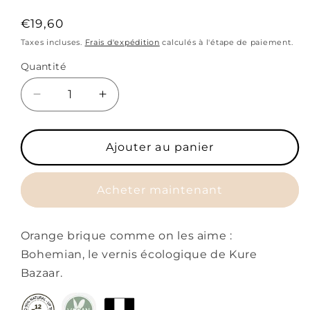
Prix
€19,60
habituel
Taxes incluses.
Frais d'expédition
calculés à l'étape de paiement.
Quantité
Réduire
Augmenter
la
la
quantité
quantité
de
de
Ajouter au panier
Vernis
Vernis
à
à
Acheter maintenant
ongles
ongles
Bohemian
Bohemian
Orange brique comme on les aime :
Bohemian, le vernis écologique de Kure
Bazaar.