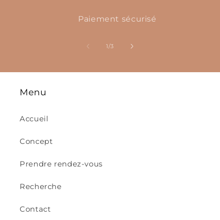
Paiement sécurisé
de
1
/
3
Menu
Accueil
Concept
Prendre rendez-vous
Recherche
Contact