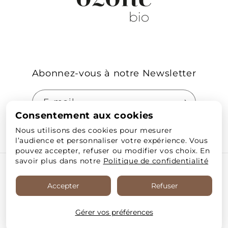
Abonnez-vous à notre Newsletter
E-mail
Consentement aux cookies
Nous utilisons des cookies pour mesurer
Facebook
Instagram
l’audience et personnaliser votre expérience. Vous
pouvez accepter, refuser ou modifier vos choix. En
savoir plus dans notre
Politique de confidentialité
© 2026,
OzoneBio
Commerce électronique propulsé par
Shopify
Politique de remboursement
Accepter
Refuser
Politique de confidentialité
Conditions d’utilisation
Politique d’expédition
Coordonnées
Mentions légales
Gérer vos préférences
Préférences en matière de cookies