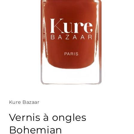
Ouvrir
le
média
1
Kure Bazaar
dans
une
fenêtre
Vernis à ongles
modale
Bohemian